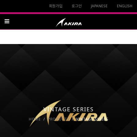
회원가입
로그인
JAPANESE
ENGLISH
VINTAGE SERIES
HOME
PRODUCTS
VINTAGE SERIES