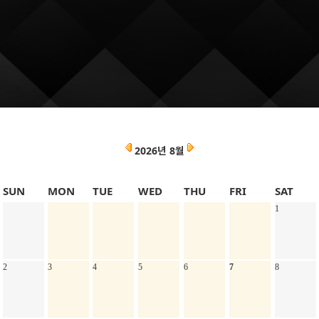
2026년 8월
SUN
MON
TUE
WED
THU
FRI
SAT
1
2
3
4
5
6
7
8