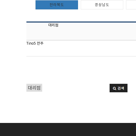
전라북도
경상남도
대리점
Tino5 전주