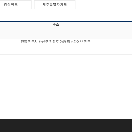
경상북도
제주특별자치도
주소
전북 전주시 완산구 천잠로 249 티노파이브 전주