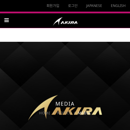
회원가입
로그인
JAPANESE
ENGLISH
MEDIA
HOME
NOTICE
MEDIA